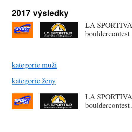
obsahu
2017 výsledky
webu
LA SPORTIVA 
bouldercontes
kategorie muži
kategorie ženy
LA SPORTIVA 
bouldercontes