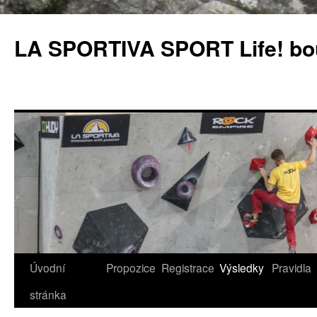
LA SPORTIVA SPORT Life! bou
Úvodní
Propozice
Registrace
Výsledky
Pravidla
Přejít
stránka
k