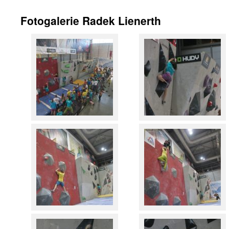
obsahu
Fotogalerie Radek Lienerth
webu