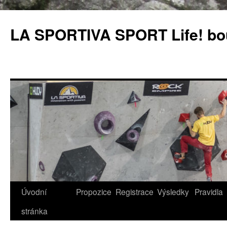
LA SPORTIVA SPORT Life! bou
Úvodní
Propozice
Registrace
Výsledky
Pravidla
Přejít
stránka
k